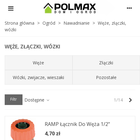
Strona główna
>
Ogród
>
Nawadnianie
>
Węże, złączki,
wózki
WĘŻE, ZŁĄCZKI, WÓZKI
Węże
Złączki
Wózki, zwijacze, wieszaki
Pozostałe
Nas
Filtr
Dostępne
1/14
RAMP Łącznik Do Węża 1/2"
4,70 zł