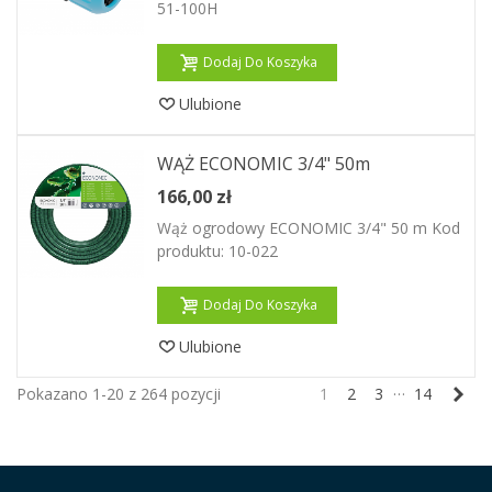
51-100H
Dodaj Do Koszyka
Ulubione
WĄŻ ECONOMIC 3/4" 50m
166,00 zł
Wąż ogrodowy ECONOMIC 3/4" 50 m Kod
produktu: 10-022
Dodaj Do Koszyka
Ulubione
…
Nas
Pokazano 1-20 z 264 pozycji
1
2
3
14