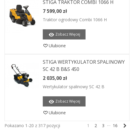
STIGA TRAKTOR COMBI 1066 H
7 599,00 zł
Traktor ogrodowy Combi 1066 H
Zobacz Więcej
Ulubione
STIGA WERTYKULATOR SPALINOWY
SC 42 B B&S 450
2 035,00 zł
Wertykulator spalinowy SC 42 B
Zobacz Więcej
Ulubione
…
Nas
Pokazano 1-20 z 317 pozycji
1
2
3
16