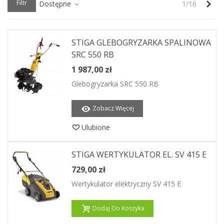
Nas
Filtr
Dostępne
1/16
STIGA GLEBOGRYZARKA SPALINOWA
SRC 550 RB
1 987,00 zł
Glebogryzarka SRC 550 RB
Zobacz Więcej
Ulubione
STIGA WERTYKULATOR EL. SV 415 E
729,00 zł
Wertykulator elektryczny SV 415 E
Dodaj Do Koszyka