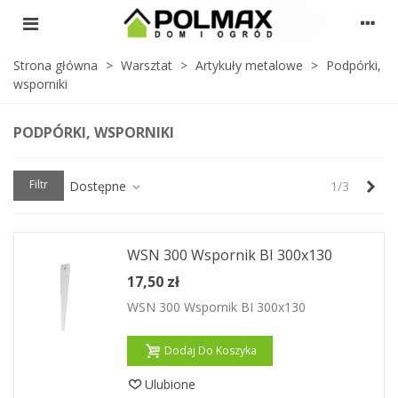
Strona główna
>
Warsztat
>
Artykuły metalowe
>
Podpórki,
wsporniki
PODPÓRKI, WSPORNIKI
Nas
Filtr
Dostępne
1/3
WSN 300 Wspornik BI 300x130
17,50 zł
WSN 300 Wspornik BI 300x130
Dodaj Do Koszyka
Ulubione