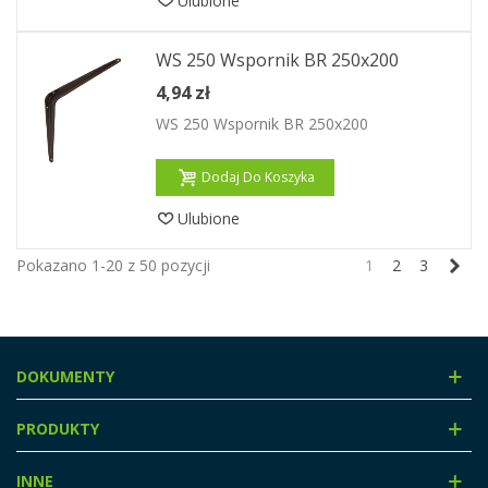
Ulubione
WS 250 Wspornik BR 250x200
4,94 zł
WS 250 Wspornik BR 250x200
Dodaj Do Koszyka
Ulubione
Nas
Pokazano 1-20 z 50 pozycji
1
2
3
DOKUMENTY
PRODUKTY
INNE