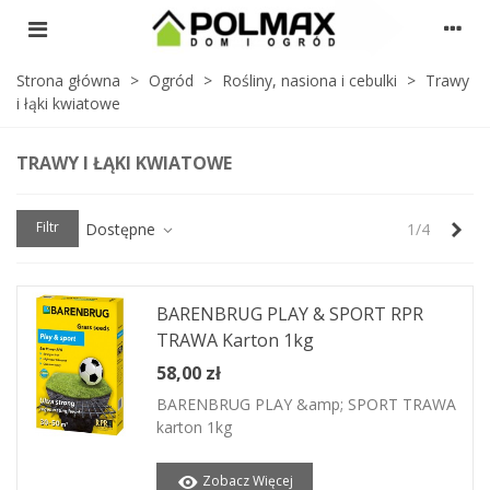
Strona główna
>
Ogród
>
Rośliny, nasiona i cebulki
>
Trawy
i łąki kwiatowe
TRAWY I ŁĄKI KWIATOWE
Nas
Filtr
Dostępne
1/4
BARENBRUG PLAY & SPORT RPR
TRAWA Karton 1kg
58,00 zł
BARENBRUG PLAY &amp; SPORT TRAWA
karton 1kg
Zobacz Więcej