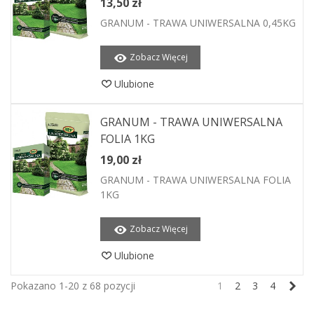
13,50 zł
GRANUM - TRAWA UNIWERSALNA 0,45KG
Zobacz Więcej
Ulubione
GRANUM - TRAWA UNIWERSALNA
FOLIA 1KG
19,00 zł
GRANUM - TRAWA UNIWERSALNA FOLIA
1KG
Zobacz Więcej
Ulubione
Nas
Pokazano 1-20 z 68 pozycji
1
2
3
4