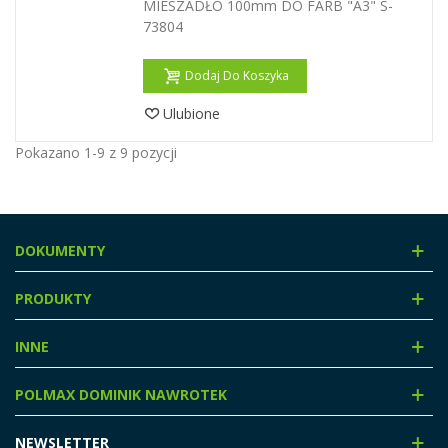
MIESZADŁO 100mm DO FARB "A3" S-
73804
Dodaj Do Koszyka
Ulubione
Pokazano 1-9 z 9 pozycji
DOKUMENTY
PRODUKTY
INNE
POLMAX DOMINIK NAWROTEK
NEWSLETTER