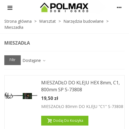
Strona główna
>
Warsztat
>
Narzędzia budowlane
>
Mieszadła
MIESZADŁA
Filtr
Dostępne
MIESZADŁO DO KLEJU HEX 8mm, C1,
800mm SP S-73808
19,50 zł
MIESZADŁO 80mm DO KLEJU "C1" S-73808
Dodaj Do Koszyka