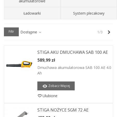
akumulatorowe
Ładowarki
System plecakowy
Nas
Filtr
Dostępne
1/3
STIGA AKU DMUCHAWA SAB 100 AE
589,99 zł
Dmuchawa akumulatorowa SAB 100 AE 4.0
Ah
Zobacz Więcej
Ulubione
STIGA NOŻYCE SGM 72 AE