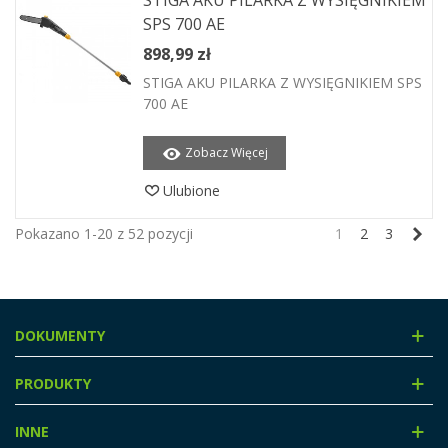
STIGA AKU PILARKA Z WYSIĘGNIKIEM
SPS 700 AE
898,99 zł
STIGA AKU PILARKA Z WYSIĘGNIKIEM SPS
700 AE
Zobacz Więcej
Ulubione
Nas
Pokazano 1-20 z 52 pozycji
1
2
3
DOKUMENTY
PRODUKTY
INNE