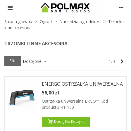
Strona główna
>
Ogród
>
Narzędzia ogrodnicze
>
Trzonki i
inne akcesoria
TRZONKI I INNE AKCESORIA
Nas
Filtr
Dostępne
1/4
ENERGO OSTRZAŁKA UNIWERSALNA
56,00 zł
Ostrzałka uniwersalna ERGO™ Kod
produktu: 41-100
Dodaj Do Koszyka