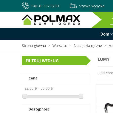
+48 48 332 02 81
Szybka wysyłka
Dom
Strona główna
>
Warsztat
>
Narzędzia ręczne
>
Ło
ŁOMY
FILTRUJ WEDŁUG
Dostępn
Cena
22,00 zł - 50,00 zł
Dostępność