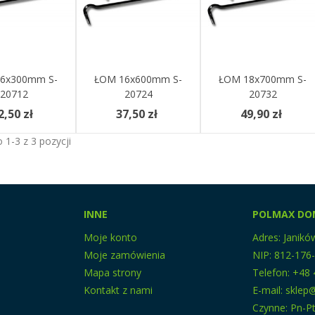
6x300mm S-
Do Koszyka
ŁOM 16x600mm S-
Dodaj Do Koszyka
ŁOM 18x700mm S-
Dodaj Do Koszyka
20712
20724
20732
2,50 zł
37,50 zł
49,90 zł
1-3 z 3 pozycji
INNE
POLMAX DO
Moje konto
Adres: Janikó
Moje zamówienia
NIP: 812-176
Mapa strony
Telefon: +48 
Kontakt z nami
E-mail: skle
Czynne: Pn-Pt