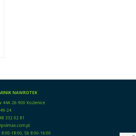
MINIK NAWROTEK
w 44A 26-900 Kozienice
-49-24
48 332 02 81
p@polmax.com.pl
 8:00-18:00, Sb 8:00-16:00