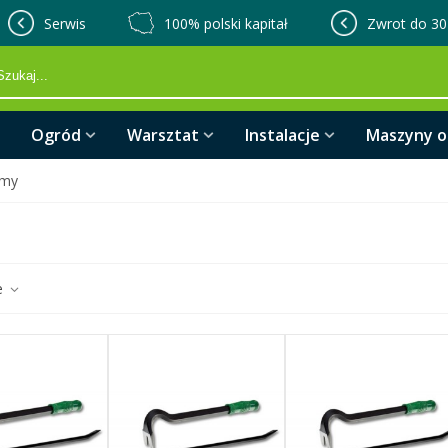
Serwis
100% polski kapitał
Zwrot do 30
Ogród
Warsztat
Instalacje
Maszyny 
my
e