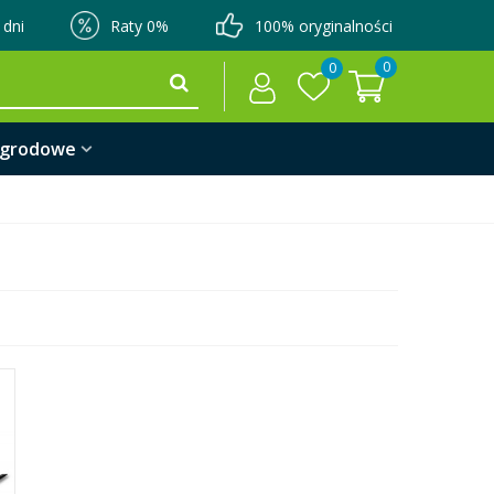
 dni
Raty 0%
100% oryginalności
0
0
ogrodowe