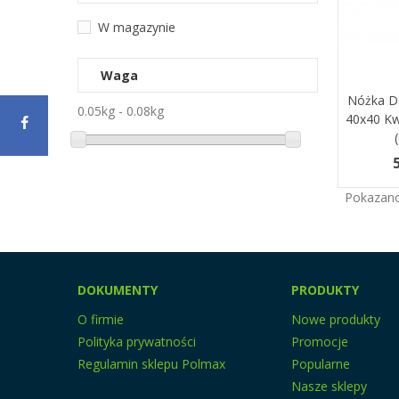
W magazynie
Waga
Nóżka D
Dodaj 
0.05kg - 0.08kg
40x40 Kw
5
Pokazano 
DOKUMENTY
PRODUKTY
O firmie
Nowe produkty
Polityka prywatności
Promocje
Regulamin sklepu Polmax
Popularne
Nasze sklepy