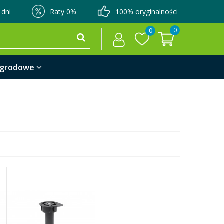
 dni
Raty 0%
100% oryginalności
0
0
ogrodowe