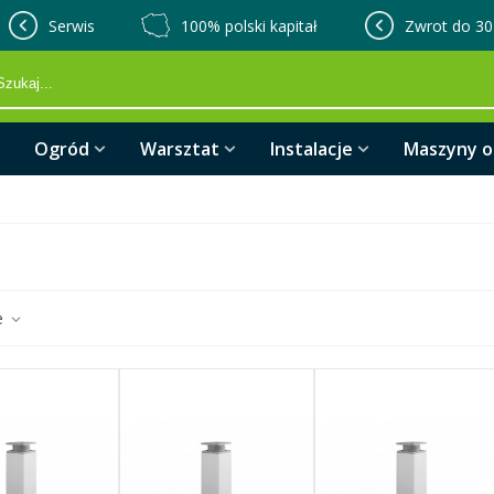
Serwis
100% polski kapitał
Zwrot do 30
Ogród
Warsztat
Instalacje
Maszyny 
e