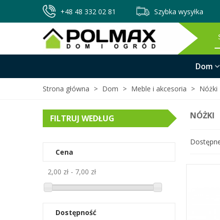
+48 48 332 02 81
Szybka wysyłka
Dom
Strona główna
>
Dom
>
Meble i akcesoria
>
Nóżki
NÓŻKI
FILTRUJ WEDŁUG
Dostępn
Cena
2,00 zł - 7,00 zł
Dostępność