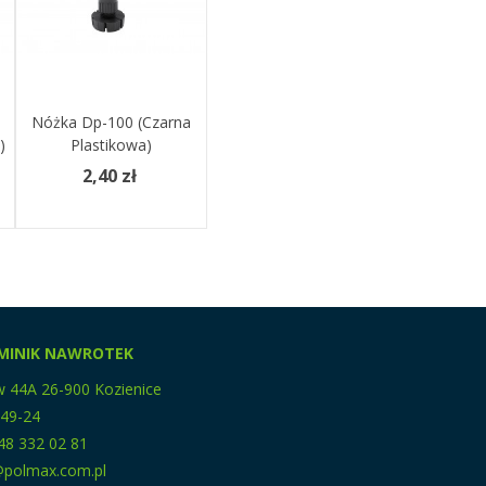
Nóżka Dp-100 (czarna
Dodaj Do Koszyka
)
Plastikowa)
2,40 zł
MINIK NAWROTEK
w 44A 26-900 Kozienice
-49-24
48 332 02 81
p@polmax.com.pl