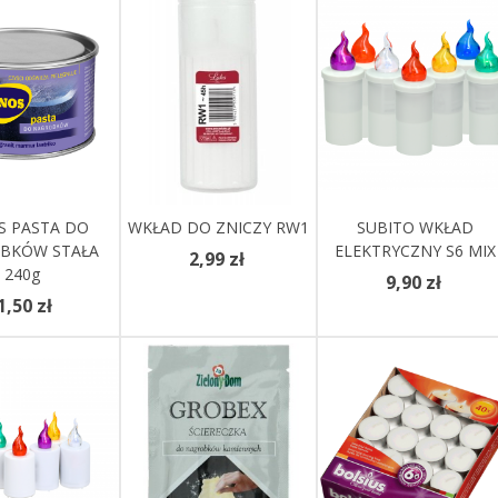
Do Koszyka
S PASTA DO
WKŁAD DO ZNICZY RW1
Zobacz Więcej
Dodaj Do Koszyka
SUBITO WKŁAD
BKÓW STAŁA
ELEKTRYCZNY S6 MIX
2,99 zł
240g
9,90 zł
1,50 zł