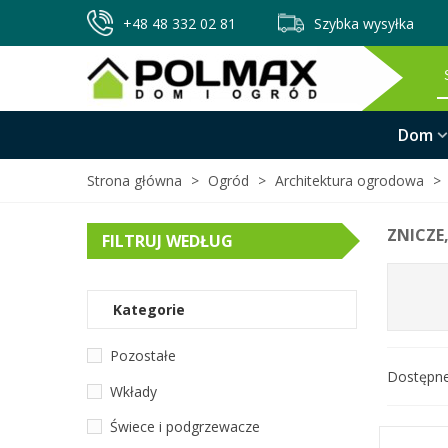
+48 48 332 02 81
Szybka wysyłka
Dom
Strona główna
>
Ogród
>
Architektura ogrodowa
>
ZNICZE
FILTRUJ WEDŁUG
Kategorie
Pozostałe
Dostępn
Wkłady
Świece i podgrzewacze