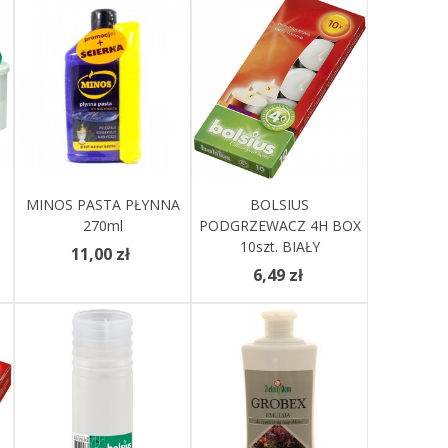
MINOS PASTA PŁYNNA
Dodaj Do Koszyka
Dodaj Do Koszyka
BOLSIUS
270ml
PODGRZEWACZ 4H BOX
10szt. BIAŁY
11,00 zł
6,49 zł