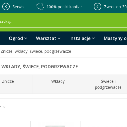
Serwis
100% polski kapitał
Zwrot do 30
Ogród
Warsztat
Instalacje
Maszyny 
Znicze, wkłady, świece, podgrzewacze
, WKŁADY, ŚWIECE, PODGRZEWACZE
Znicze
Wkłady
Świece i
podgrzewacze
e