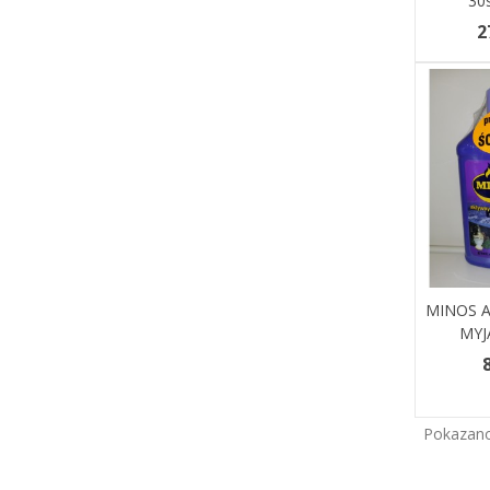
30s
2
MINOS 
Dodaj 
MYJ
8
Pokazano