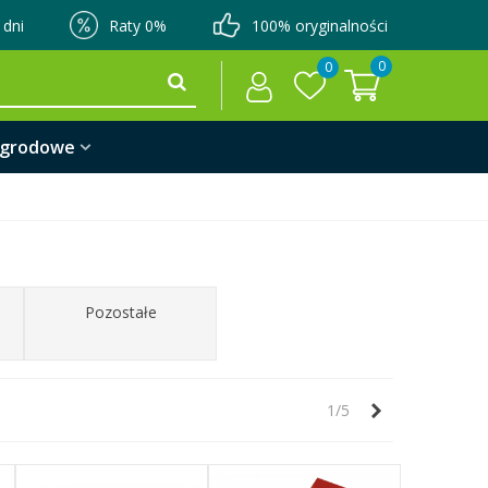
 dni
Raty 0%
100% oryginalności
0
0
ogrodowe
Pozostałe
Następny
1/5