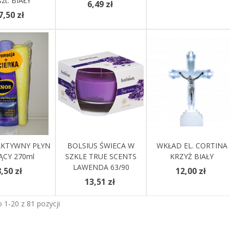
zt. BIAŁY
6,49 zł
7,50 zł
AKTYWNY PŁYN
Do Koszyka
BOLSIUS ŚWIECA W
Zobacz Więcej
WKŁAD EL. CORTINA
Dodaj Do Koszyka
ĄCY 270ml
SZKLE TRUE SCENTS
KRZYŻ BIAŁY
LAWENDA 63/90
,50 zł
12,00 zł
13,51 zł
 1-20 z 81 pozycji