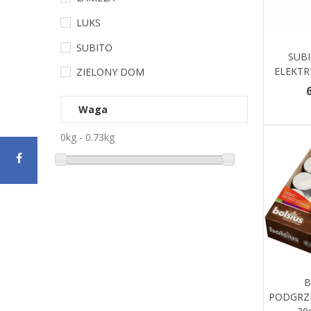
LUKS
SUBITO
Dodaj 
SUB
ELEKTR
ZIELONY DOM
6
Waga
0kg - 0.73kg
Zobac
B
PODGRZ