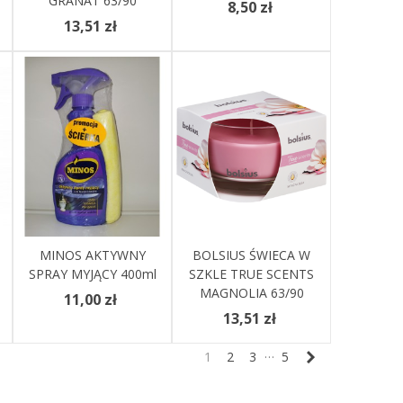
GRANAT 63/90
8,50 zł
13,51 zł
MINOS AKTYWNY
Zobacz Więcej
BOLSIUS ŚWIECA W
Dodaj Do Koszyka
SPRAY MYJĄCY 400ml
SZKLE TRUE SCENTS
MAGNOLIA 63/90
11,00 zł
13,51 zł
…
Następny
1
2
3
5