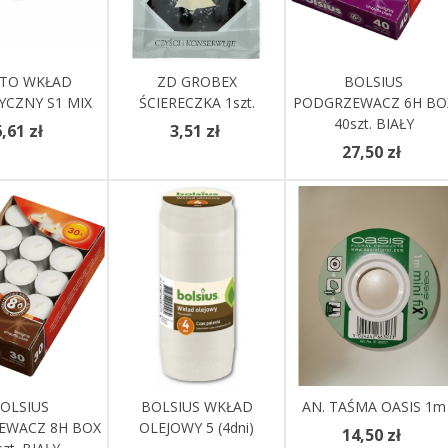
Do Koszyka
ITO WKŁAD
Dodaj Do Koszyka
ZD GROBEX
Zobacz Więcej
BOLSIUS
YCZNY S1 MIX
ŚCIERECZKA 1szt.
PODGRZEWACZ 6H BO
40szt. BIAŁY
,61 zł
3,51 zł
27,50 zł
z Więcej
OLSIUS
Zobacz Więcej
BOLSIUS WKŁAD
AN. TAŚMA OASIS 1m
Zobacz Więcej
EWACZ 8H BOX
OLEJOWY 5 (4dni)
14,50 zł