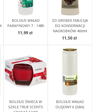
Dodaj Do Koszyka
BOLSIUS WKŁAD
ZD GROBEX EMULSJA
Dodaj Do Koszyka
X
PARAFINOWY 7 - 148h
DO KONSERWACJI
NAGROBKÓW 400ml
11,99 zł
11,50 zł
BOLSIUS ŚWIECA W
Zobacz Więcej
Zobacz Więcej
BOLSIUS WKŁAD
SZKLE TRUE SCENTS
OLEJOWY 6 (5dni)