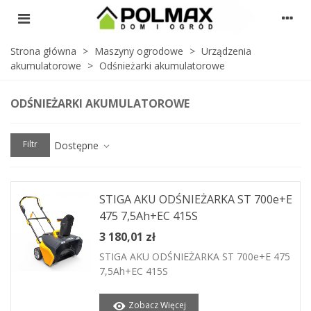
Strona główna
>
Maszyny ogrodowe
>
Urządzenia
akumulatorowe
>
Odśnieżarki akumulatorowe
ODŚNIEŻARKI AKUMULATOROWE
Filtr
Dostępne
STIGA AKU ODŚNIEŻARKA ST 700e+E
475 7,5Ah+EC 415S
3 180,01 zł
STIGA AKU ODŚNIEŻARKA ST 700e+E 475
7,5Ah+EC 415S
Zobacz Więcej