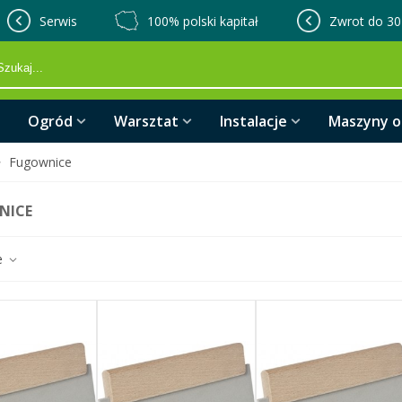
Serwis
100% polski kapitał
Zwrot do 30
Ogród
Warsztat
Instalacje
Maszyny 
>
Fugownice
NICE
e