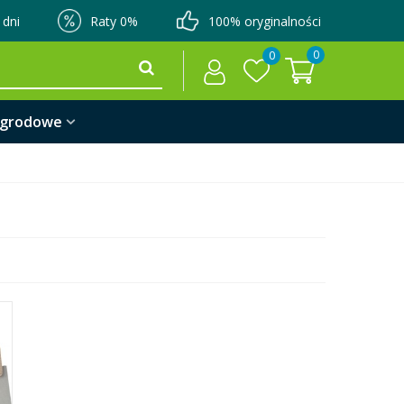
 dni
Raty 0%
100% oryginalności
0
0
ogrodowe