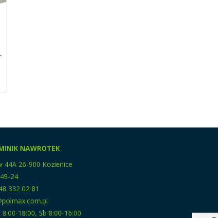
-
MINIK NAWROTEK
w 44A 26-900 Kozienice
-49-24
48 332 02 81
p@polmax.com.pl
 8:00-18:00, Sb 8:00-16:00