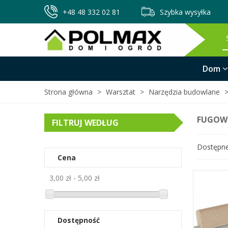
+48 48 332 02 81
Szybka wysyłka
Dom
Strona główna
>
Warsztat
>
Narzędzia budowlane
FUGOW
FILTRUJ WEDŁUG
Dostępn
Cena
3,00 zł - 5,00 zł
Dostępność