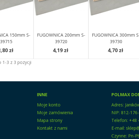
ICA 150mm S-
Do Koszyka
FUGOWNICA 200mm S-
Dodaj Do Koszyka
FUGOWNICA 300mm S
Dodaj Do Koszyka
39715
39720
39730
,80 zł
4,19 zł
4,70 zł
1-3 z 3 pozycji
INNE
POLMAX DO
Moje konto
Adres: Janikó
Moje zamówienia
NIP: 812-176
Mapa strony
Telefon: +48 
Kontakt z nami
E-mail: skle
Czynne: Pn-Pt