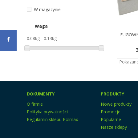
W magazynie
Waga
FUGOWN
Dodaj 
0.08kg - 0.13kg
3
Pokazano 
DOKUMENTY
PRODUKTY
O firmie
Nowe produkty
Polityka prywatności
Promocje
Regulamin sklepu Polmax
Popularne
Nasze sklepy