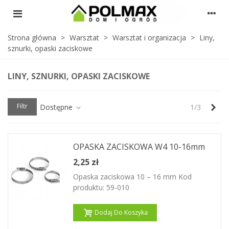
Strona główna
>
Warsztat
>
Warsztat i organizacja
>
Liny,
sznurki, opaski zaciskowe
LINY, SZNURKI, OPASKI ZACISKOWE
Nas
Filtr
Dostępne
1/3
OPASKA ZACISKOWA W4 10-16mm
2,25 zł
Opaska zaciskowa 10 – 16 mm Kod
produktu: 59-010
Dodaj Do Koszyka