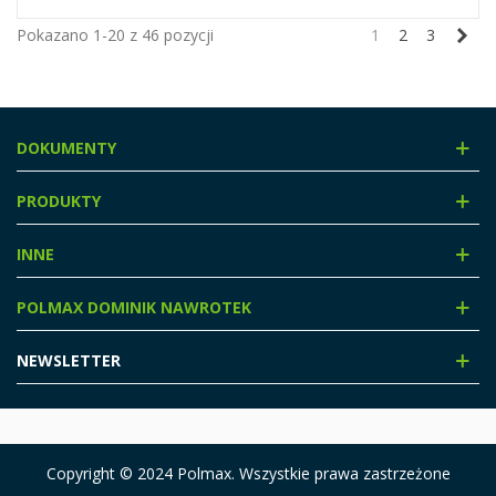
Nas
Pokazano 1-20 z 46 pozycji
1
2
3
DOKUMENTY
PRODUKTY
INNE
POLMAX DOMINIK NAWROTEK
NEWSLETTER
Copyright © 2024 Polmax. Wszystkie prawa zastrzeżone