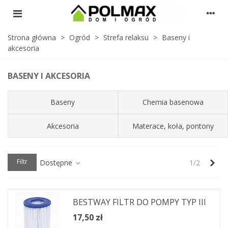
Strona główna
>
Ogród
>
Strefa relaksu
>
Baseny i
akcesoria
BASENY I AKCESORIA
Baseny
Chemia basenowa
Akcesoria
Materace, koła, pontony
Nas
Filtr
Dostępne
1/2
BESTWAY FILTR DO POMPY TYP III
17,50 zł