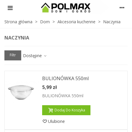
Strona główna
>
Dom
>
Akcesoria kuchenne
>
Naczynia
NACZYNIA
Filtr
Dostępne
BULIONÓWKA 550ml
5,99 zł
BULIONÓWKA 550ml
Dodaj Do Koszyka
Ulubione