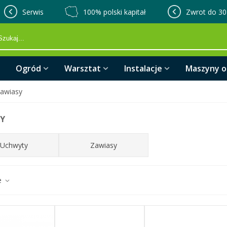
Serwis
100% polski kapitał
Zwrot do 30
Ogród
Warsztat
Instalacje
Maszyny 
awiasy
Y
Uchwyty
Zawiasy
e