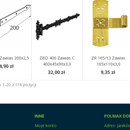
Zawias 200x2,5
z Więcej
ZBD 400 Zawias C
Zobacz Więcej
Dodaj Do Koszyka
ZR 165/13 Zawias
400x45x90x3,0
165x110x3,0
4,90 zł
32,00 zł
9,35 zł
 1-20 z 116 pozycji
INNE
POLMAX DO
Moje konto
Adres: Janikó