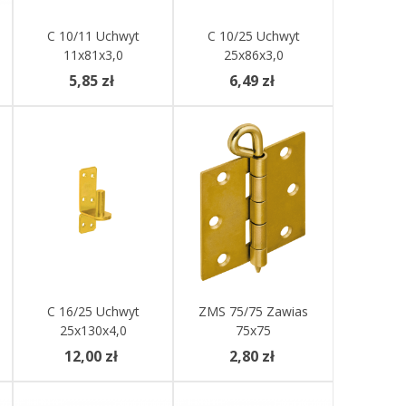
Dodaj Do Koszyka
C 10/11 Uchwyt
Dodaj Do Koszyka
C 10/25 Uchwyt
11x81x3,0
25x86x3,0
5,85 zł
6,49 zł
Dodaj Do Koszyka
C 16/25 Uchwyt
ZMS 75/75 Zawias
Zobacz Więcej
25x130x4,0
75x75
12,00 zł
2,80 zł