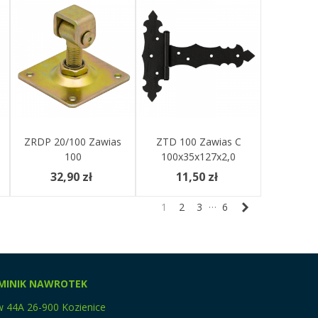
ZRDP 20/100 Zawias
Dodaj Do Koszyka
ZTD 100 Zawias C
Zobacz Więcej
100
100x35x127x2,0
32,90 zł
11,50 zł
…
Następny
1
2
3
6
MINIK NAWROTEK
w 44A 26-900 Kozienice