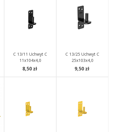
Dodaj Do Koszyka
C 13/11 Uchwyt C
Dodaj Do Koszyka
C 13/25 Uchwyt C
11x104x4,0
25x103x4,0
8,50 zł
9,50 zł