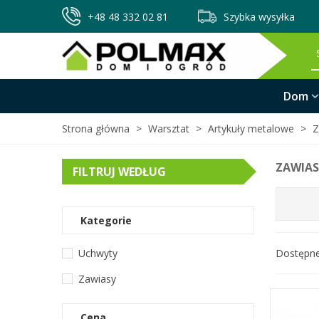
+48 48 332 02 81
Szybka wysyłka
Dom
Strona główna
>
Warsztat
>
Artykuły metalowe
>
Z
ZAWIAS
FILTRUJ WEDŁUG
Kategorie
Uchwyty
Dostępn
Zawiasy
Cena