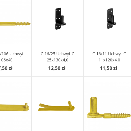
Do Koszyka
/106 Uchwyt
Dodaj Do Koszyka
C 16/25 Uchwyt C
Dodaj Do Koszyka
C 16/11 Uchwyt C
106x48
25x130x4,0
11x120x4,0
,50 zł
12,50 zł
11,50 zł