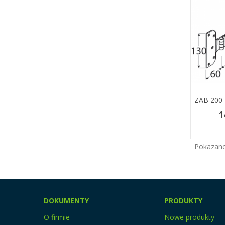
ZAB 200 
Zobac
1
Pokazano
DOKUMENTY
PRODUKTY
O firmie
Nowe produkty