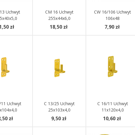
Do Koszyka
13 Uchwyt
Dodaj Do Koszyka
CM 16 Uchwyt
Dodaj Do Koszyka
CW 16/106 Uchwyt
5x40x5,0
255x44x6,0
106x48
1,50 zł
18,50 zł
7,90 zł
Do Koszyka
/11 Uchwyt
Dodaj Do Koszyka
C 13/25 Uchwyt
Dodaj Do Koszyka
C 16/11 Uchwyt
x104x4,0
25x103x4,0
11x120x4,0
,50 zł
9,50 zł
10,60 zł