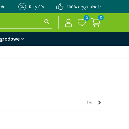
 dni
Raty 0%
100% oryginalności
0
0
ogrodowe
Następny
1/6