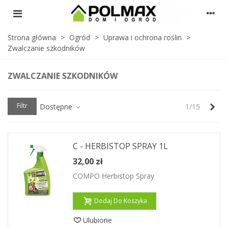
Strona główna
>
Ogród
>
Uprawa i ochrona roślin
>
Zwalczanie szkodników
ZWALCZANIE SZKODNIKÓW
Nas
Filtr
Dostępne
1/15
C - HERBISTOP SPRAY 1L
32,00 zł
COMPO Herbistop Spray
Dodaj Do Koszyka
Ulubione