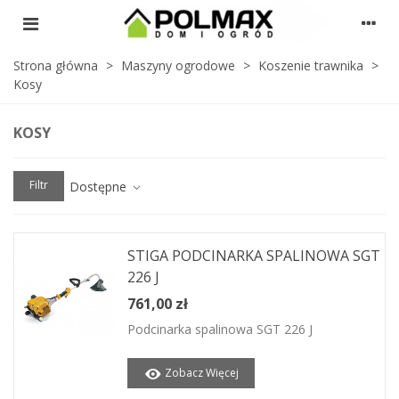
Strona główna
>
Maszyny ogrodowe
>
Koszenie trawnika
>
Kosy
KOSY
Filtr
Dostępne
STIGA PODCINARKA SPALINOWA SGT
226 J
761,00 zł
Podcinarka spalinowa SGT 226 J
Zobacz Więcej