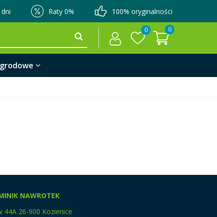
 dni
Raty 0%
100% oryginalności
0
0
ogrodowe
MINIK NAWROTEK
w 44A 26-900 Kozienice