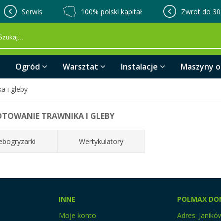
Serwis
100% polski kapitał
Zwrot do 30
Ogród
Warsztat
Instalacje
Maszyny 
a i gleby
TOWANIE TRAWNIKA I GLEBY
ebogryzarki
Wertykulatory
INNE
POLMAX DO
Moje konto
Adres: Janikó