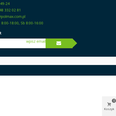
-49-24
48 332 02 81
p@polmax.com.pl
 8:00-18:00, Sb 8:00-16:00
R
wpisz email
0
Koszyk