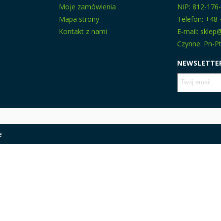
Moje zamówienia
NIP: 812-176
Mapa strony
Telefon: +48 
Kontakt z nami
E-mail: skle
Czynne: Pn-Pt
NEWSLETTE
e