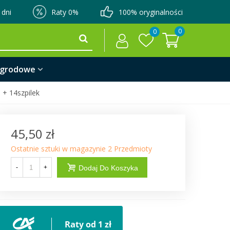
 dni
Raty 0%
100% oryginalności
0
0
ogrodowe
+ 14szpilek
45,50 zł
Ostatnie sztuki w magazynie
2 Przedmioty
-
+
Dodaj Do Koszyka