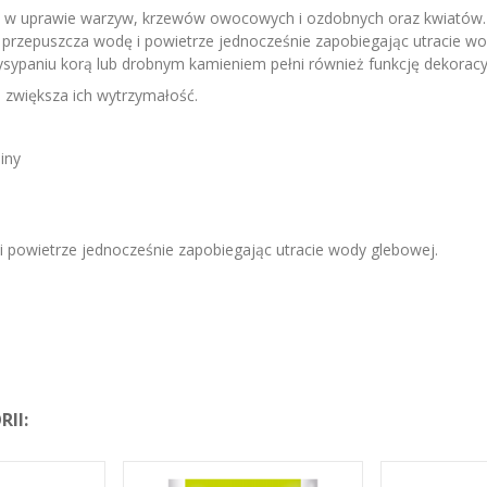
ę w uprawie warzyw, krzewów owocowych i ozdobnych oraz kwiatów. 
epuszcza wodę i powietrze jednocześnie zapobiegając utracie wod
sypaniu korą lub drobnym kamieniem pełni również funkcję dekoracyj
a zwiększa ich wytrzymałość.
iny
 powietrze jednocześnie zapobiegając utracie wody glebowej.
II: