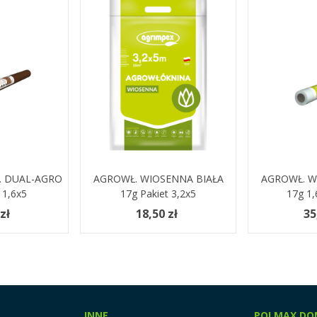
. DUAL-AGRO
yka
AGROWŁ. WIOSENNA BIAŁA
Dodaj Do Koszyka
AGROWŁ. W
Dodaj Do 
 1,6x5
17g Pakiet 3,2x5
17g 1,
zł
18,50 zł
35
INNE
POLMAX DO