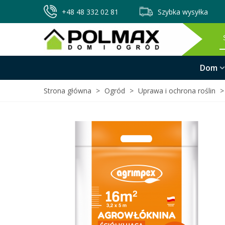
+48 48 332 02 81
Szybka wysyłka
Dom
Strona główna
>
Ogród
>
Uprawa i ochrona roślin
>