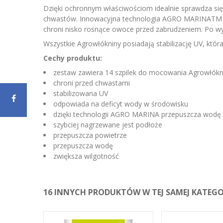
Dzięki ochronnym właściwościom idealnie sprawdza si
chwastów. Innowacyjna technologia AGRO MARINATM prz
chroni nisko rosnące owoce przed zabrudzeniem. Po wy
Wszystkie Agrowłókniny posiadają stabilizację UV, któr
Cechy produktu:
zestaw zawiera 14 szpilek do mocowania Agrowłókn
chroni przed chwastami
stabilizowana UV
odpowiada na deficyt wody w środowisku
dzięki technologii AGRO MARINA przepuszcza wodę i
szybciej nagrzewane jest podłoże
przepuszcza powietrze
przepuszcza wodę
zwiększa wilgotność
16 INNYCH PRODUKTÓW W TEJ SAMEJ KATEGOR