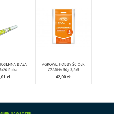
IOSENNA BIAŁA
Koszyka
AGROWŁ. HOBBY ŚCIÓŁK.
Dodaj Do Koszyka
SZPILKI 
Dodaj
6x20 Rolka
CZARNA 50g 3,2x5
,01 zł
42,00 zł
MINIK NAWROTEK