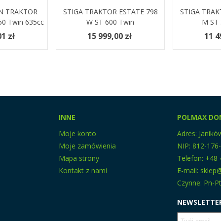
N TRAKTOR
ej
STIGA TRAKTOR ESTATE 798
Zobacz Więcej
STIGA TRAK
Zobacz 
50 Twin 635cc
W ST 600 Twin
M ST 
1 zł
15 999,00 zł
11 4
INNE
POLMAX DO
Moje konto
Adres: Janikó
Moje zamówienia
NIP: 812-176
Mapa strony
Telefon: +48 
Kontakt z nami
E-mail: skle
Czynne: Pn-Pt
NEWSLETTE