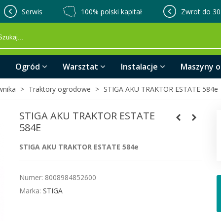
Serwis
100% polski kapitał
Zwrot do 30
Ogród
Warsztat
Instalacje
Maszyny 
wnika
>
Traktory ogrodowe
>
STIGA AKU TRAKTOR ESTATE 584e
STIGA AKU TRAKTOR ESTATE
584E
STIGA AKU TRAKTOR ESTATE 584e
Numer:
8008984852600
Marka:
STIGA