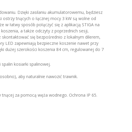
owaniu. Dzięki zasilaniu akumulatorowemu, będziesz
iki ostrzy tnących o łącznej mocy 3 kW są wolne od
e w łatwy sposób połączyć się z aplikacją STIGA na
koszenia, a także odczyty z poprzednich sesji,
 skontaktować się bezpośrednio z lokalnym dilerem,
tory LED zapewniają bezpieczne koszenie nawet przy
ęki dużej szerokości koszenia 84 cm, regulowanej do 7
palin kosiarki spalinowej.
osobno), aby naturalnie nawozić trawnik.
rmy tnącej za pomocą węża wodnego. Ochrona IP 65.