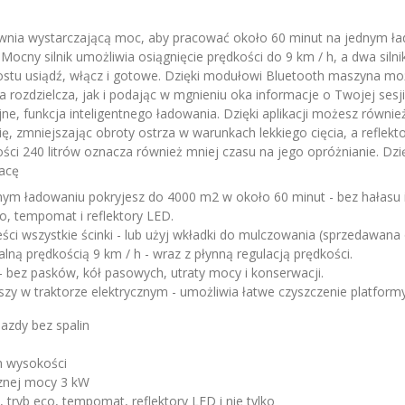
wnia wystarczającą moc, aby pracować około 60 minut na jednym ład
 Mocny silnik umożliwia osiągnięcie prędkości do 9 km / h, a dwa siln
ostu usiądź, włącz i gotowe. Dzięki modułowi Bluetooth maszyna moż
rozdzielcza, jak i podając w mgnieniu oka informacje o Twojej sesji 
 funkcja inteligentnego ładowania. Dzięki aplikacji możesz również
, zmniejszając obroty ostrza w warunkach lekkiego cięcia, a reflek
ci 240 litrów oznacza również mniej czasu na jego opróżnianie. Dzi
acę
m ładowaniu pokryjesz do 4000 m2 w około 60 minut - bez hałasu i s
o, tempomat i reflektory LED.
ci wszystkie ścinki - lub użyj wkładki do mulczowania (sprzedawana 
ną prędkością 9 km / h - wraz z płynną regulacją prędkości.
- bez pasków, kół pasowych, utraty mocy i konserwacji.
wszy w traktorze elektrycznym - umożliwia łatwe czyszczenie platfo
azdy bez spalin
h wysokości
ącznej mocy 3 kW
, tryb eco, tempomat, reflektory LED i nie tylko