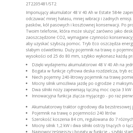
2T2205481/ST2
Imponujący akumulator 48 V 40 Ah w Estate 584e zape
odczuwać mniej hałasu, mniej wibracji i żadnych emisji.
pasków, kół pasowych i kosztownej konserwacji. Po pr
Twoim telefonie, która może służyć zarówno jako deska 
zaoszczędzone CO2, wymagane czynności konserwacyjne,
aby uzyskać szybszą pomoc. Tryb Eco oszczędza energię
słabym oświetleniu. Duży pojemnik na trawę o pojemnoś
wysokości od 25 do 80 mm, szybko wykonasz każdą pr
Dzięki wydajnemu akumulatorowi 48 V 40 Ah na jedny
Bogata w funkcje cyfrowa deska rozdzielcza, tryb ec
Niech pojemny 240-litrowy pojemnik na trawę pomieś
Mocny silnik umożliwia jazdę po ogrodzie z maksymal
Dwa silniki noży zapewniają łączną moc cięcia 3 kW 
Innowacyjna funkcja złącza myjącego - po raz pier
Akumulatorowy traktor ogrodowy dla bezstresowej j
Pojemnik na trawę o pojemności 240 litrów
Szerokość koszenia 84 cm, regulowana do 7 różnyc
Mocny silnik 1,2 kW i dwa silniki ostrzy tnących o ł
Najnowocześniejszy i bogaty w funkcje - szybki start