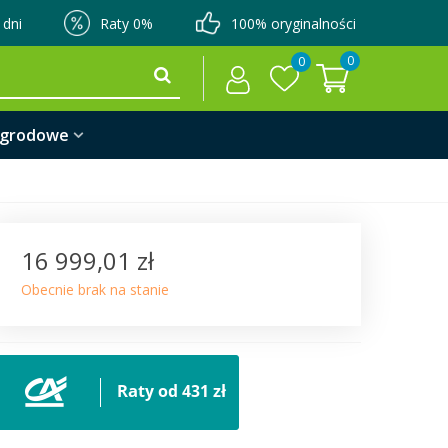
 dni
Raty 0%
100% oryginalności
0
0
ogrodowe
16 999,01 zł
Obecnie brak na stanie