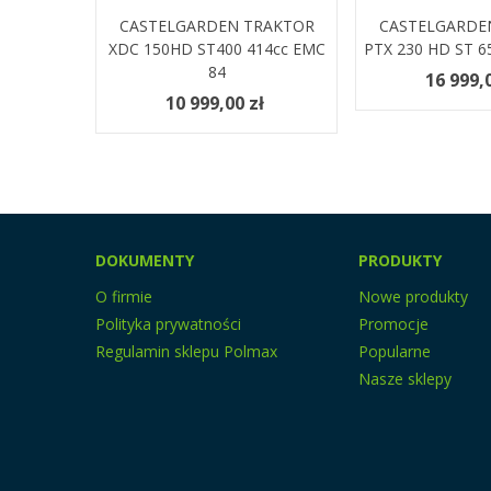
CASTELGARDEN TRAKTOR
Zobacz Więcej
CASTELGARDE
Zobacz Więc
XDC 150HD ST400 414cc EMC
PTX 230 HD ST 6
84
16 999,0
10 999,00 zł
DOKUMENTY
PRODUKTY
O firmie
Nowe produkty
Polityka prywatności
Promocje
Regulamin sklepu Polmax
Popularne
Nasze sklepy