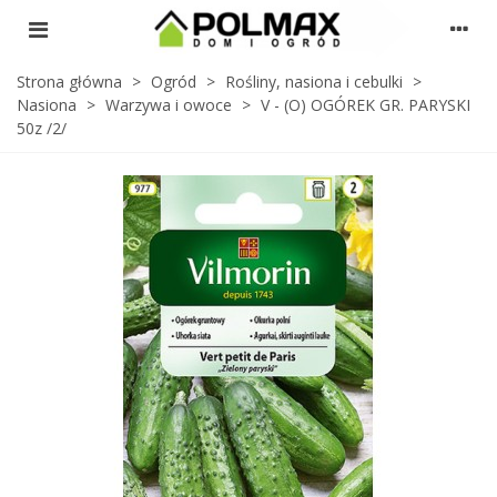
Strona główna
>
Ogród
>
Rośliny, nasiona i cebulki
>
Nasiona
>
Warzywa i owoce
>
V - (O) OGÓREK GR. PARYSKI
50z /2/