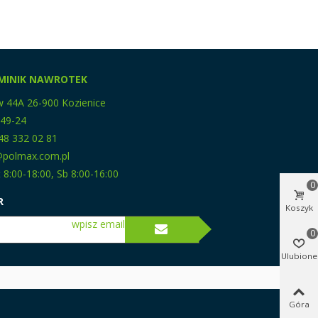
MINIK NAWROTEK
w 44A 26-900 Kozienice
-49-24
48 332 02 81
p@polmax.com.pl
 8:00-18:00, Sb 8:00-16:00
0
R
Koszyk
wpisz email
0
Ulubione
Góra