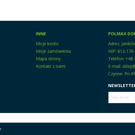
INNE
POLMAX DO
Moje konto
Adres: Janikó
Moje zamówienia
NIP: 812-176
Mapa strony
Telefon: +48 
Kontakt z nami
E-mail: skle
Czynne: Pn-Pt
NEWSLETTE
e