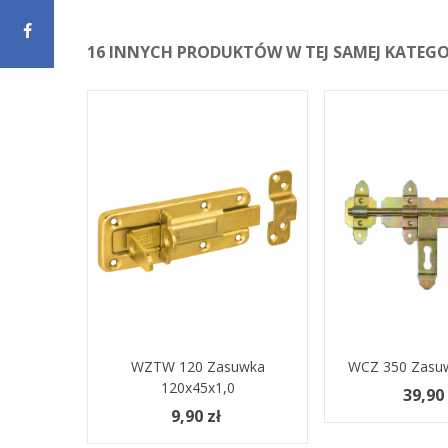
16 INNYCH PRODUKTÓW W TEJ SAMEJ KATEGOR
Dodaj Do Koszyka
WZTW 120 Zasuwka
WCZ 350 Zasu
Dodaj Do Kosz
120x45x1,0
39,90 
9,90 zł