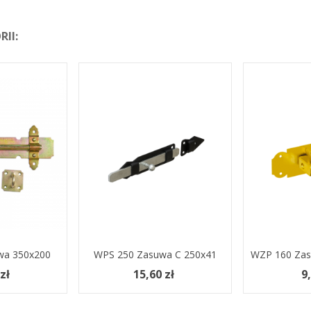
II:
wa 350x200
yka
WPS 250 Zasuwa C 250x41
Dodaj Do Koszyka
WZP 160 Zas
Dodaj Do 
zł
15,60 zł
9,