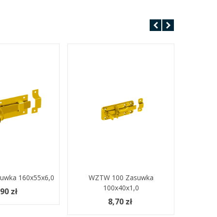
uwka 160x55x6,0
Koszyka
Dodaj Do Koszyka
WZTW 100 Zasuwka
WOS 150
Dodaj
100x40x1,0
90 zł
8,70 zł