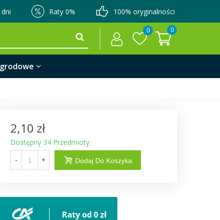
 dni
Raty 0%
100% oryginalności
0
0
ogrodowe
2,10 zł
Dostępny
34 Przedmioty
-
+
Dodaj Do Koszyka