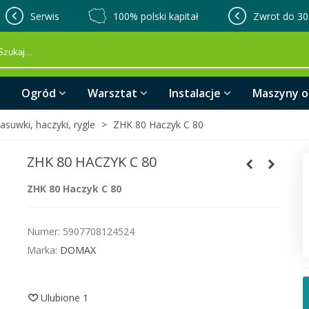
Serwis
100% polski kapitał
Zwrot do 30
Ogród
Warsztat
Instalacje
Maszyny 
asuwki, haczyki, rygle
>
ZHK 80 Haczyk C 80
ZHK 80 HACZYK C 80
ZHK 80 Haczyk C 80
Numer:
5907708124524
Marka:
DOMAX
Ulubione
1