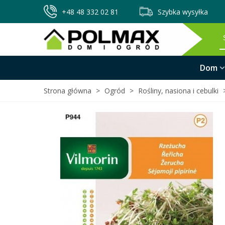
+48 48 332 02 81
Szybka wysyłka
Dom
Strona główna
>
Ogród
>
Rośliny, nasiona i cebulki