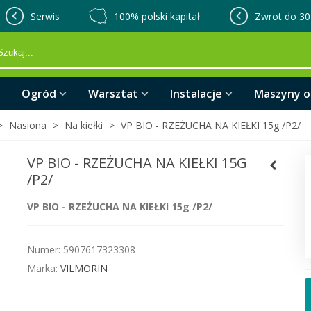
Serwis
100% polski kapitał
Zwrot do 30
Ogród
Warsztat
Instalacje
Maszyny 
>
Nasiona
>
Na kiełki
>
VP BIO - RZEŻUCHA NA KIEŁKI 15g /P2/
VP BIO - RZEŻUCHA NA KIEŁKI 15G
/P2/
VP BIO - RZEŻUCHA NA KIEŁKI 15g /P2/
Numer:
5907617323308
Marka:
VILMORIN