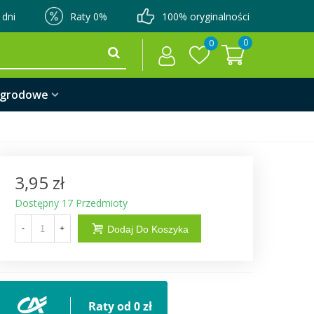
 dni
Raty 0%
100% oryginalności
0
0
ogrodowe
3,95 zł
Dostępny
17 Przedmioty
-
+
Dodaj Do Koszyka