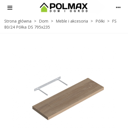
Strona główna
>
Dom
>
Meble i akcesoria
>
Półki
>
FS
80/24 Półka DS 795x235